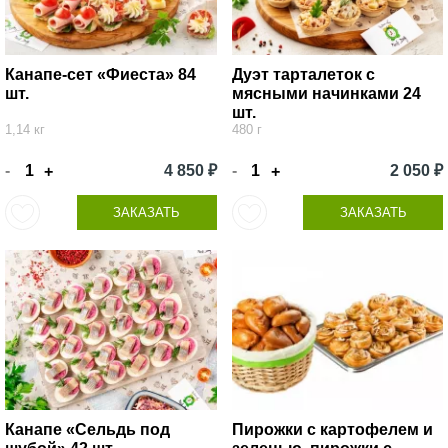
Канапе-сет «Фиеста» 84
Дуэт тарталеток с
шт.
мясными начинками 24
шт.
1,14 кг
480 г
-
4 850 ₽
-
2 050 ₽
+
+
ЗАКАЗАТЬ
ЗАКАЗАТЬ
Канапе «Сельдь под
Пирожки с картофелем и