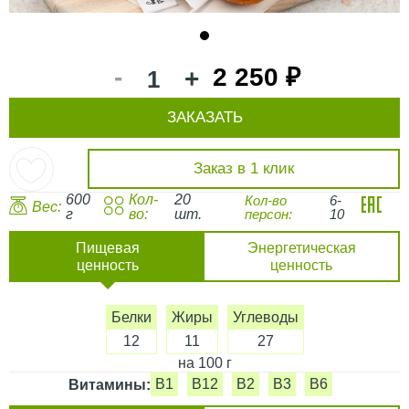
1
-
2 250 ₽
+
ЗАКАЗАТЬ
Заказ в 1 клик
600
Кол-
20
Кол-во
6-
Вес:
г
во:
шт.
персон:
10
Пищевая
Энергетическая
ценность
ценность
Белки
Жиры
Углеводы
12
11
27
на 100 г
B1
B12
B2
B3
B6
Витамины: