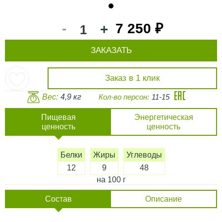
1
-
7 250 ₽
+
ЗАКАЗАТЬ
Заказ в 1 клик
Вес:
4,9 кг
Кол-во персон:
11-15
Пищевая
Энергетическая
ценность
ценность
Белки
Жиры
Углеводы
12
9
48
на 100 г
Состав
Описание