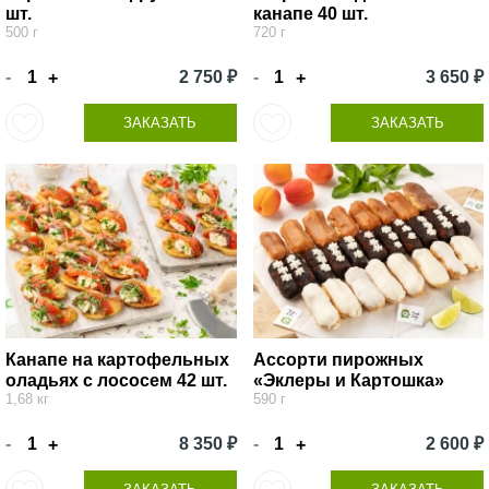
шт.
канапе 40 шт.
500 г
720 г
-
2 750 ₽
-
3 650 ₽
+
+
ЗАКАЗАТЬ
ЗАКАЗАТЬ
Канапе на картофельных
Ассорти пирожных
оладьях с лососем 42 шт.
«Эклеры и Картошка»
1,68 кг
590 г
-
8 350 ₽
-
2 600 ₽
+
+