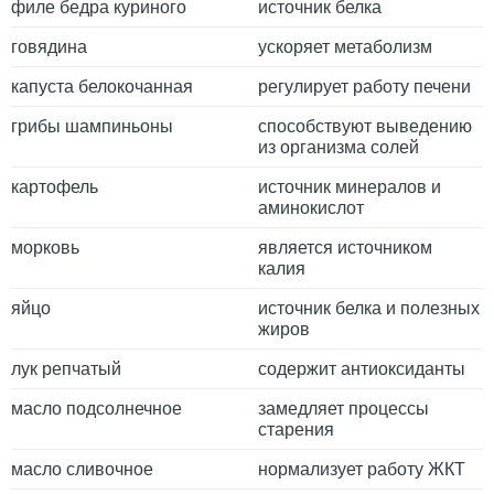
филе бедра куриного
источник белка
говядина
ускоряет метаболизм
капуста белокочанная
регулирует работу печени
грибы шампиньоны
способствуют выведению
из организма солей
картофель
источник минералов и
аминокислот
морковь
является источником
калия
яйцо
источник белка и полезных
жиров
лук репчатый
содержит антиоксиданты
масло подсолнечное
замедляет процессы
старения
масло сливочное
нормализует работу ЖКТ