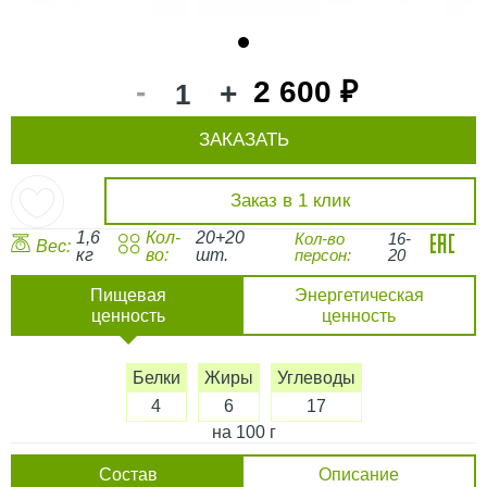
1
-
2 600 ₽
+
ЗАКАЗАТЬ
Заказ в 1 клик
1,6
Кол-
20+20
Кол-во
16-
Вес:
кг
во:
шт.
персон:
20
Пищевая
Энергетическая
ценность
ценность
Белки
Жиры
Углеводы
4
6
17
на 100 г
Состав
Описание