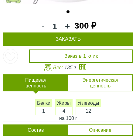
1
-
300 ₽
+
ЗАКАЗАТЬ
Заказ в 1 клик
Вес:
135 г
Пищевая
Энергетическая
ценность
ценность
Белки
Жиры
Углеводы
1
4
12
на 100 г
Состав
Описание