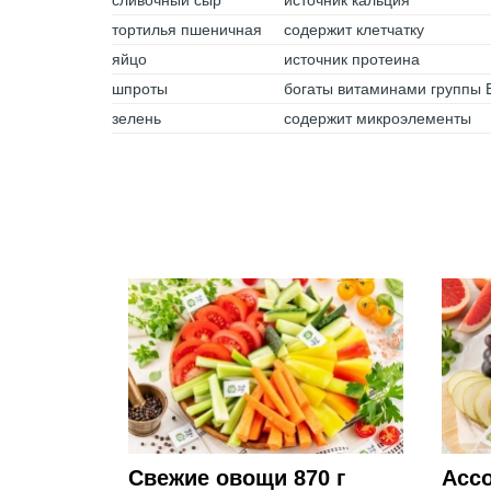
сливочный сыр
источник кальция
тортилья пшеничная
содержит клетчатку
яйцо
источник протеина
шпроты
богаты витаминами группы 
зелень
содержит микроэлементы
Свежие овощи 870 г
Асс