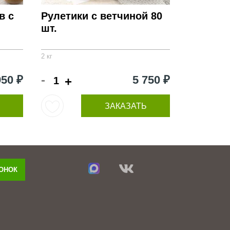
в с
Рулетики с ветчиной 80
шт.
2 кг
-
950 ₽
5 750 ₽
+
ЗАКАЗАТЬ
ВОНОК