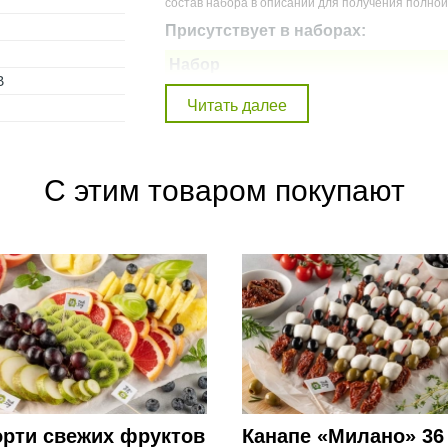
состав набора в описании для получения полно
Присутствует в наборах:
Набор
В
Кейтеринг: Шебби
Кейтеринг: Альбухара
С этим товаром покупают
орти свежих фруктов
Канапе «Милано» 36 