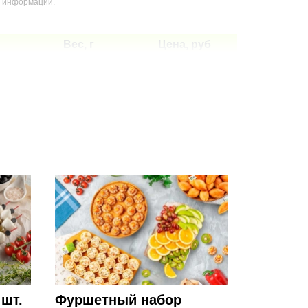
й информации.
Вес, г
Цена, руб
3730
14300
5180
16800
шт.
Фуршетный набор