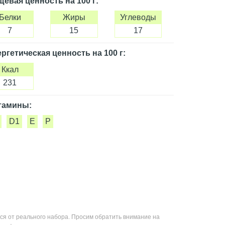
щевая ценность
на 100 г
:
Белки
Жиры
Углеводы
7
15
17
ргетическая ценность
на 100 г
:
Ккал
231
тамины:
D1
E
P
ся от реального набора. Просим обратить внимание на