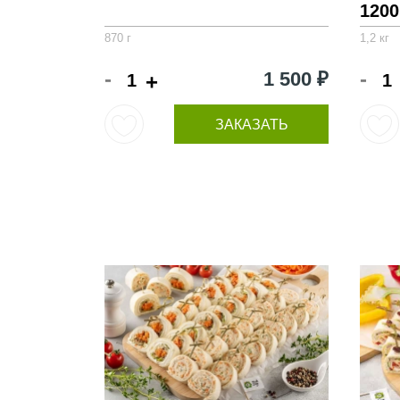
1200
870 г
1,2 кг
-
-
1 500 ₽
+
ЗАКАЗАТЬ