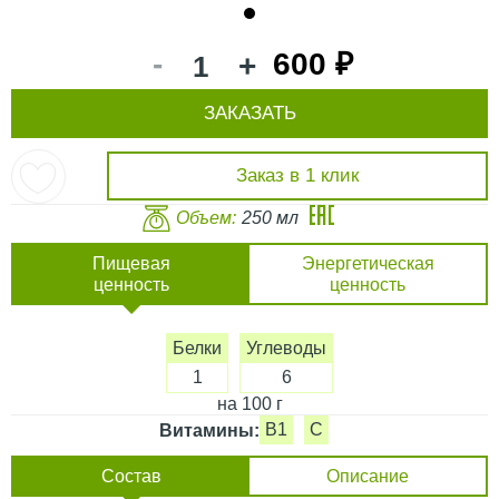
1
-
600 ₽
+
ЗАКАЗАТЬ
Заказ в 1 клик
Объем:
250 мл
Пищевая
Энергетическая
ценность
ценность
Белки
Углеводы
1
6
на 100 г
B1
C
Витамины:
Состав
Описание