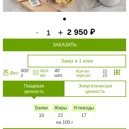
1
-
2 950 ₽
+
ЗАКАЗАТЬ
Заказ в 1 клик
900
Кол-
40
Кол-во
11-
Вес:
г
во:
шт.
персон:
15
Пищевая
Энергетическая
ценность
ценность
Белки
Жиры
Углеводы
10
22
17
на 100 г