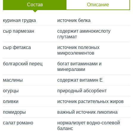
Состав
Описание
куриная грудка
источник белка
сыр пармезан
содержит аминокислоту
глутамат
сыр фетакса
источник полезных
микроэлементов
болгарский перец
богат витаминами и
минералами
маслины
содержат витамин Е
огурцы
природный абсорбент
оливки
источник растительных жиров
помидоры
важный источник ликопина
салат романо
нормализует водно-солевой
баланс