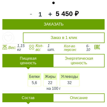
1
-
5 450 ₽
+
ЗАКАЗАТЬ
Заказ в 1 клик
1,15
Кол-
1
Кол-во
6-
Вес:
кг
во:
шт.
персон:
10
Пищевая
Энергетическая
ценность
ценность
Белки
Жиры
Углеводы
5,6
22
32
на 100 г
Состав
Описание