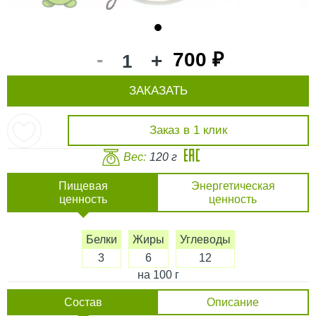
1
-
700 ₽
+
ЗАКАЗАТЬ
Заказ в 1 клик
Вес:
120 г
Пищевая
Энергетическая
ценность
ценность
Белки
Жиры
Углеводы
3
6
12
на 100 г
Состав
Описание