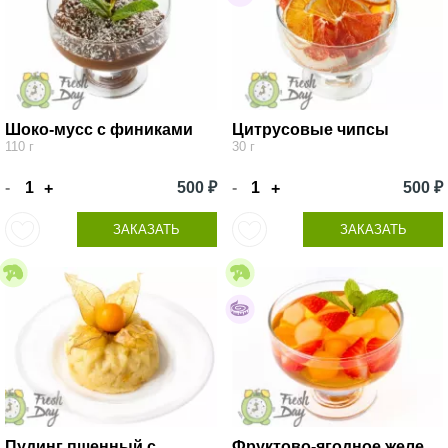
Шоко-мусс с финиками
Цитрусовые чипсы
110 г
30 г
-
500 ₽
-
500 ₽
+
+
ЗАКАЗАТЬ
ЗАКАЗАТЬ
Пудинг пшенный с
Фруктово-ягодное желе