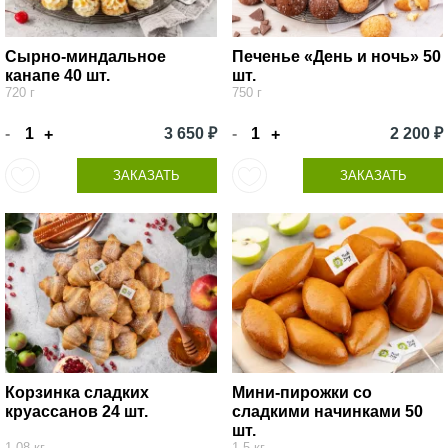
Сырно-миндальное
Печенье «День и ночь» 50
канапе 40 шт.
шт.
720 г
750 г
-
3 650 ₽
-
2 200 ₽
+
+
ЗАКАЗАТЬ
ЗАКАЗАТЬ
Корзинка сладких
Мини-пирожки со
круассанов 24 шт.
сладкими начинками 50
шт.
1,08 кг
1,5 кг