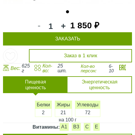
1
-
1 850 ₽
+
ЗАКАЗАТЬ
Заказ в 1 клик
625
Кол-
25
Кол-во
6-
Вес:
г
во:
шт.
персон:
10
Пищевая
Энергетическая
ценность
ценность
Белки
Жиры
Углеводы
2
21
72
на 100 г
A1
B3
C
E
Витамины: