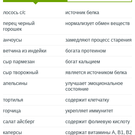
лосось с/с
источник белка
перец черный
нормализует обмен веществ
горошек
анчоусы
замедляют процесс старения
ветчина из индейки
богата протеином
сыр пармезан
богат кальцием
сыр творожный
является источником белка
апельсины
улучшает эмоциональное
состояние
тортилья
содержит клетчатку
горчица
укрепляет иммунитет
салат айсберг
содержит фолиевую кислоту
каперсы
содержат витамины А, B1, B2