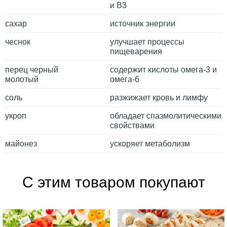
и B3
сахар
источник энергии
чеснок
улучшает процессы
пищеварения
перец черный
содержит кислоты омега-3 и
молотый
омега-6
соль
разжижает кровь и лимфу
укроп
обладает спазмолитическими
свойствами
майонез
ускоряет метаболизм
С этим товаром покупают