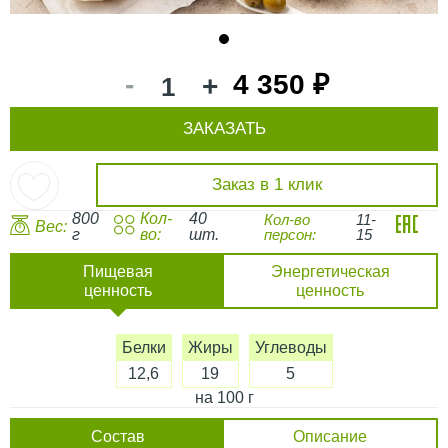
1
-
4 350 ₽
+
ЗАКАЗАТЬ
Заказ в 1 клик
800
Кол-
40
Кол-во
11-
Вес:
г
во:
шт.
персон:
15
Пищевая
Энергетическая
ценность
ценность
Белки
Жиры
Углеводы
12,6
19
5
на 100 г
Состав
Описание