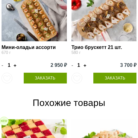
Мини-оладьи ассорти
Трио брускетт 21 шт.
670 г
580 г
-
2 950 ₽
-
3 700 ₽
+
+
ЗАКАЗАТЬ
ЗАКАЗАТЬ
Похожие товары