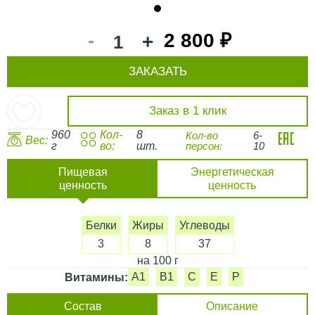
1
-
2 800 ₽
+
ЗАКАЗАТЬ
Заказ в 1 клик
960
Кол-
8
Кол-во
6-
Вес:
г
во:
шт.
персон:
10
Пищевая
Энергетическая
ценность
ценность
Белки
Жиры
Углеводы
3
8
37
на 100 г
A1
B1
C
E
P
Витамины:
Состав
Описание