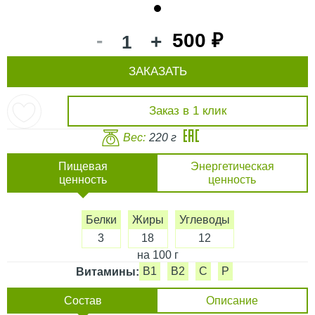
1
-
500 ₽
+
ЗАКАЗАТЬ
Заказ в 1 клик
Вес:
220 г
Пищевая
Энергетическая
ценность
ценность
Белки
Жиры
Углеводы
3
18
12
на 100 г
B1
B2
C
P
Витамины:
Состав
Описание