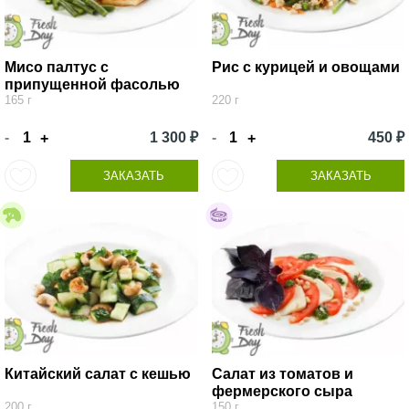
Мисо палтус с
Рис с курицей и овощами
припущенной фасолью
165 г
220 г
-
1 300 ₽
-
450 ₽
+
+
ЗАКАЗАТЬ
ЗАКАЗАТЬ
Китайский салат с кешью
Салат из томатов и
фермерского сыра
200 г
150 г