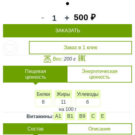
1
-
500 ₽
+
ЗАКАЗАТЬ
Заказ в 1 клик
Вес:
200 г
Пищевая
Энергетическая
ценность
ценность
Белки
Жиры
Углеводы
8
11
6
на 100 г
A1
B1
B9
C
E
Витамины:
Состав
Описание