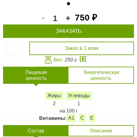
1
-
750 ₽
+
ЗАКАЗАТЬ
Заказ в 1 клик
Вес:
250 г
Пищевая
Энергетическая
ценность
ценность
Жиры
Углеводы
2
1
на 100 г
A1
C
E
Витамины:
Состав
Описание