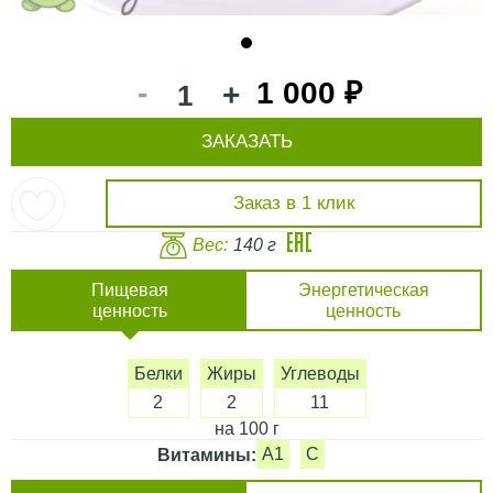
1
-
1 000 ₽
+
ЗАКАЗАТЬ
Заказ в 1 клик
Вес:
140 г
Пищевая
Энергетическая
ценность
ценность
Белки
Жиры
Углеводы
2
2
11
на 100 г
A1
C
Витамины: