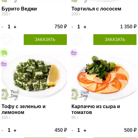
Бурито Веджи
Тортилья с лососем
250 г
200 г
-
750 ₽
-
1 350 ₽
+
+
ЗАКАЗАТЬ
ЗАКАЗАТЬ
Тофу с зеленью и
Карпаччо из сыра и
лимоном
томатов
105 г
85 г
-
450 ₽
-
500 ₽
+
+