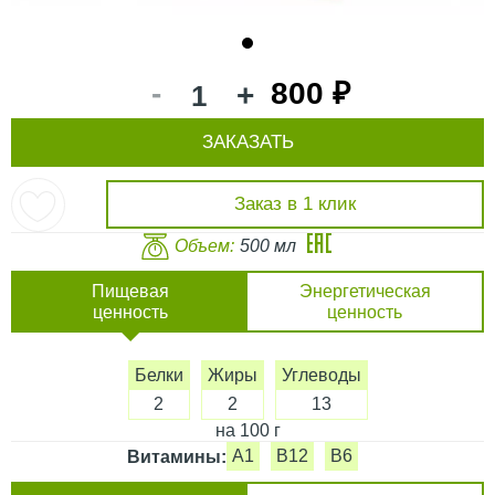
1
-
800 ₽
+
ЗАКАЗАТЬ
Заказ в 1 клик
Объем:
500 мл
Пищевая
Энергетическая
ценность
ценность
Белки
Жиры
Углеводы
2
2
13
на 100 г
A1
B12
B6
Витамины: