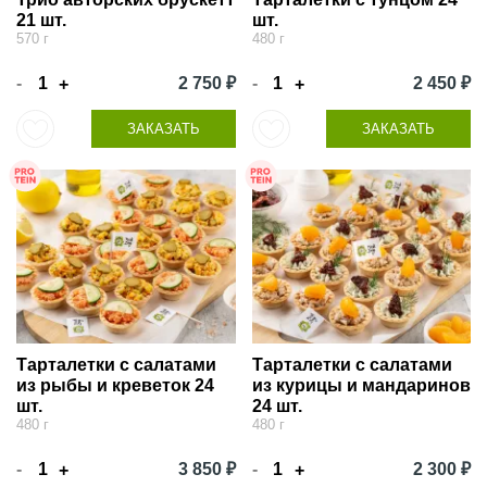
21 шт.
шт.
570 г
480 г
-
2 750 ₽
-
2 450 ₽
+
+
ЗАКАЗАТЬ
ЗАКАЗАТЬ
Тарталетки с салатами
Тарталетки с салатами
из рыбы и креветок 24
из курицы и мандаринов
шт.
24 шт.
480 г
480 г
-
3 850 ₽
-
2 300 ₽
+
+