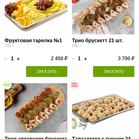
Фруктовая тарелка №1
Трио брускетт 21 шт.
700 г
580 г
-
2 450 ₽
-
3 700 ₽
+
+
ЗАКАЗАТЬ
ЗАКАЗАТЬ
Трио авторских брускетт
Тарталетки с тунцом 24