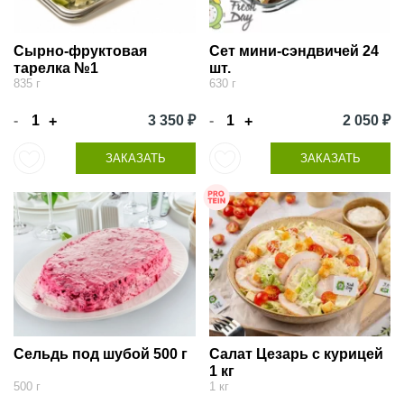
Сырно-фруктовая
Сет мини-сэндвичей 24
тарелка №1
шт.
835 г
630 г
-
3 350 ₽
-
2 050 ₽
+
+
ЗАКАЗАТЬ
ЗАКАЗАТЬ
Сельдь под шубой 500 г
Салат Цезарь с курицей
1 кг
500 г
1 кг