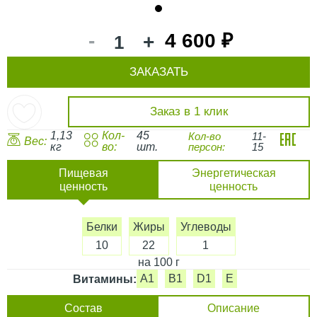
1
-
4 600 ₽
+
ЗАКАЗАТЬ
Заказ в 1 клик
1,13
Кол-
45
Кол-во
11-
Вес:
кг
во:
шт.
персон:
15
Пищевая
Энергетическая
ценность
ценность
Белки
Жиры
Углеводы
10
22
1
на 100 г
A1
B1
D1
E
Витамины:
Состав
Описание