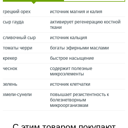
грецкий орех
источник магния и калия
сыр гауда
активирует регенерацию костной
ткани
сливочный сыр
источник кальция
томаты черри
богаты эфирными маслами
крекер
быстрое насыщение
чеснок
содержит полезные
микроэлементы
зелень
источник клетчатки
хмели-сунели
повышает резистентность к
болезнетворным
микроорганизмам
С этим товаром покупают