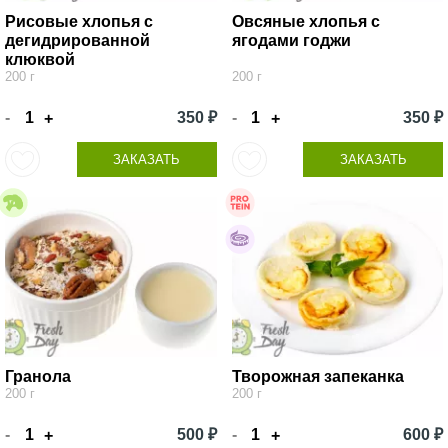
Рисовые хлопья с
Овсяные хлопья с
дегидрированной
ягодами годжи
клюквой
200 г
200 г
-
350 ₽
-
350 ₽
+
+
ЗАКАЗАТЬ
ЗАКАЗАТЬ
Гранола
Творожная запеканка
200 г
200 г
-
500 ₽
-
600 ₽
+
+