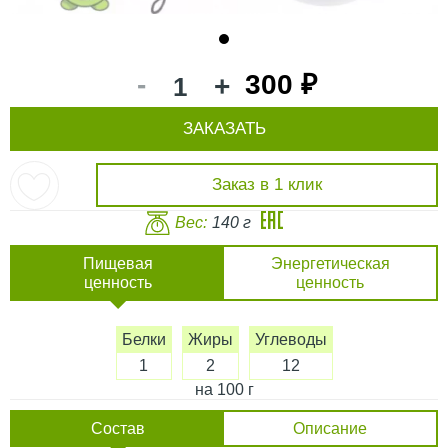
1
-
300 ₽
+
ЗАКАЗАТЬ
Заказ в 1 клик
Вес:
140 г
Пищевая
Энергетическая
ценность
ценность
Белки
Жиры
Углеводы
1
2
12
на 100 г
Состав
Описание