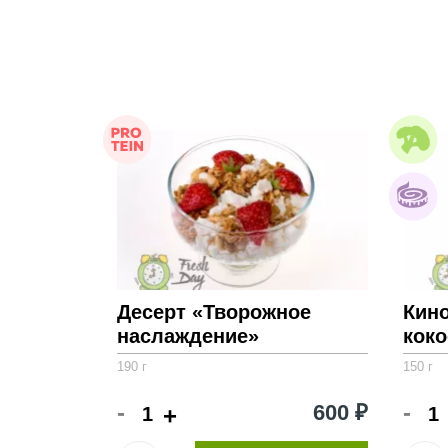
Десерт «Творожное
Кино
наслаждение»
кок
190 г
150 г
-
-
600 ₽
+