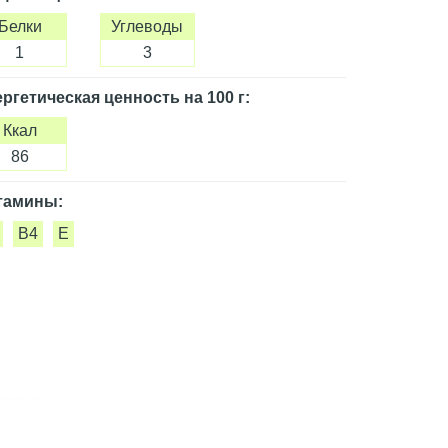
Белки
Углеводы
1
3
ргетическая ценность
на 100 г
:
Ккал
86
тамины:
B4
E
трака.
ся от реального набора. Просим обратить внимание на