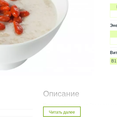
Эне
Ви
B1
Описание
Постное и питательное блюдо для зав
Внимание! Фото товара на сайте может отличать