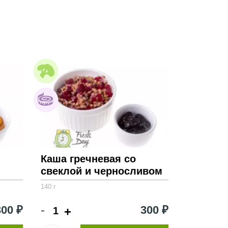
й информации.
Каша гречневая со
свеклой и черносливом
140 г
-
300 ₽
300 ₽
+