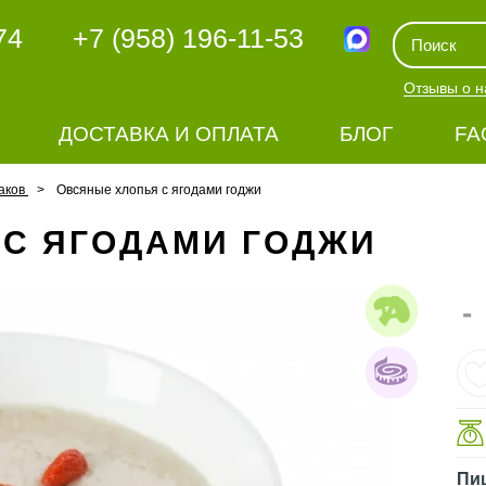
74
+7 (958) 196-11-53
Отзывы о н
ДОСТАВКА И ОПЛАТА
БЛОГ
FA
аков
Овсяные хлопья с ягодами годжи
 С ЯГОДАМИ ГОДЖИ
-
Пи