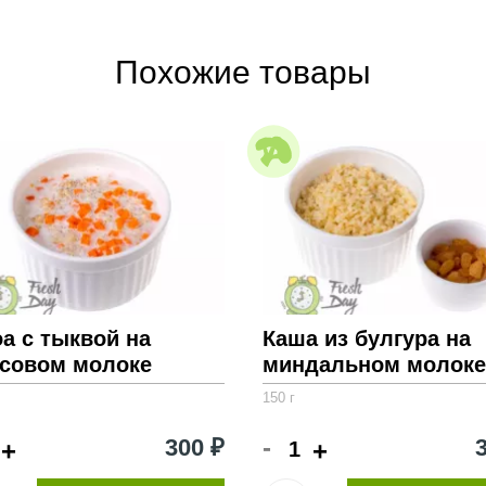
состав набора в описании для получения полно
Похожие товары
а с тыквой на
Каша из булгура на
осовом молоке
миндальном молоке
150 г
-
300 ₽
+
+