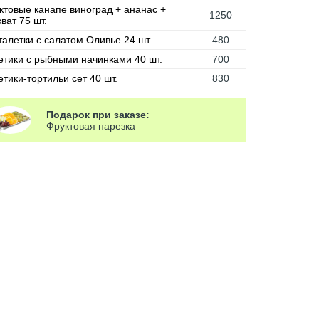
ктовые канапе виноград + ананас +
1250
ват 75 шт.
талетки с салатом Оливье 24 шт.
480
етики с рыбными начинками 40 шт.
700
етики-тортильи сет 40 шт.
830
Подарок при заказе:
Фруктовая нарезка