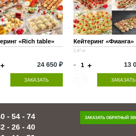
еринг «Rich table»
Кейтеринг «Фианга»
2,47 кг
-
24 650 ₽
13 
+
+
ЗАКАЗАТЬ
ЗАКАЗАТЬ
0 - 54 - 74
ЗАКАЗАТЬ ОБРАТНЫЙ З
2 - 26 - 40