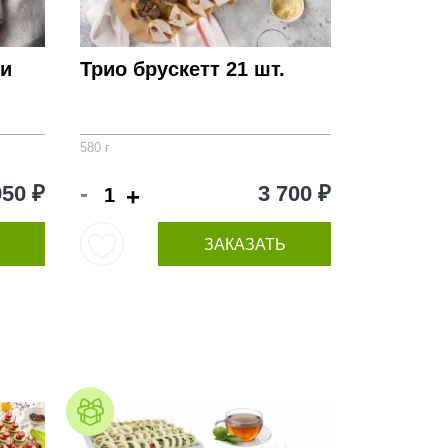
ти
Трио брускетт 21 шт.
580 г
-
950 ₽
3 700 ₽
+
ЗАКАЗАТЬ