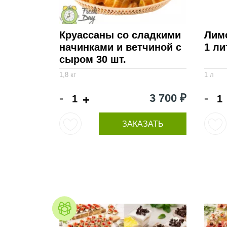
Круассаны со сладкими
Лим
начинками и ветчиной с
1 ли
сыром 30 шт.
1,8 кг
1 л
-
-
3 700 ₽
+
ЗАКАЗАТЬ