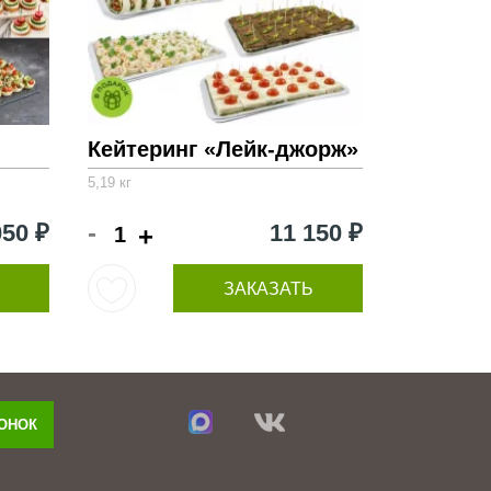
Кейтеринг «Лейк-джорж»
5,19 кг
-
050 ₽
11 150 ₽
+
ЗАКАЗАТЬ
ВОНОК