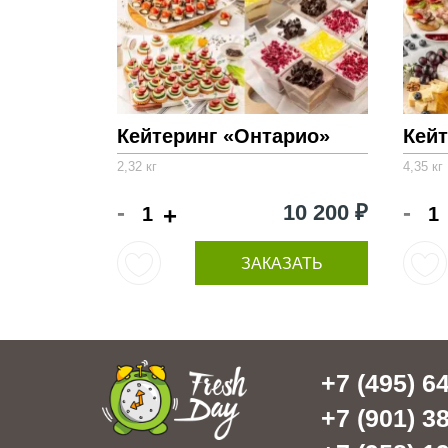
Кейтеринг «Онтарио»
Кейт
2,32 кг
4,35 кг
-
-
10 200 ₽
+
ЗАКАЗАТЬ
+7 (495) 64
+7 (901) 38