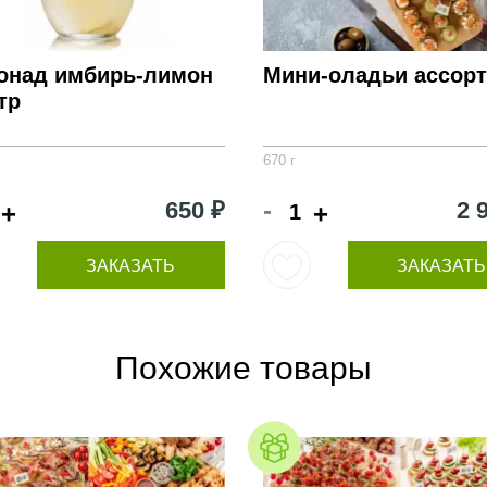
онад имбирь-лимон
Мини-оладьи ассор
тр
670 г
-
650 ₽
2 
+
+
ЗАКАЗАТЬ
ЗАКАЗАТЬ
Похожие товары