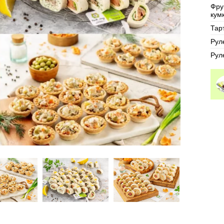
Фру
кумк
Тар
Рул
Рул