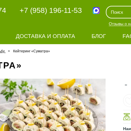
74
+7 (958) 196-11-53
Отзывы о н
ДОСТАВКА И ОПЛАТА
БЛОГ
FA
ьбу
Кейтеринг «Суматра»
ТРА»
-
Наи