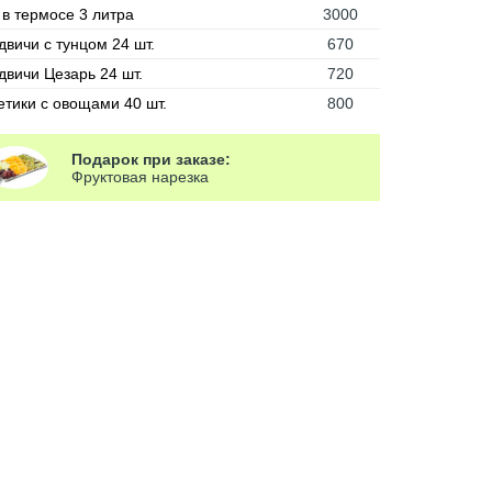
 в термосе 3 литра
3000
двичи с тунцом 24 шт.
670
двичи Цезарь 24 шт.
720
етики с овощами 40 шт.
800
Подарок при заказе:
Фруктовая нарезка