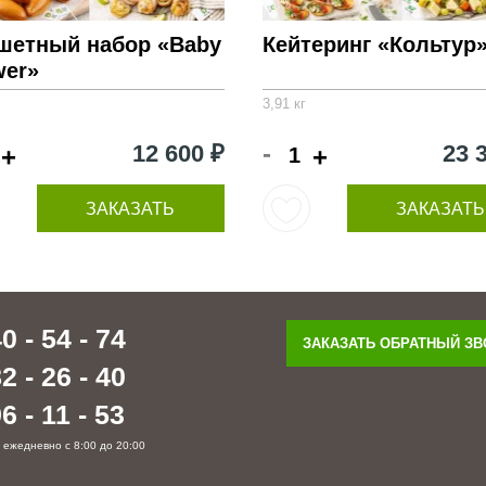
шетный набор «Baby
Кейтеринг «Кольтур
wer»
3,91 кг
-
12 600 ₽
23 
+
+
ЗАКАЗАТЬ
ЗАКАЗАТЬ
0 - 54 - 74
ЗАКАЗАТЬ ОБРАТНЫЙ З
2 - 26 - 40
6 - 11 - 53
 ежедневно с 8:00 до 20:00