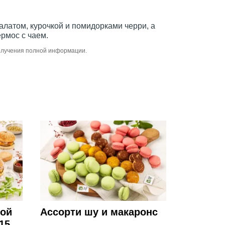
алатом, курочкой и помидорками черри, а
рмос с чаем.
получения полной информации.
ной
Ассорти шу и макаронс
15