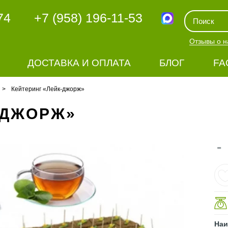
74
+7 (958) 196-11-53
Отзывы о н
ДОСТАВКА И ОПЛАТА
БЛОГ
FA
Кейтеринг «Лейк-джорж»
-ДЖОРЖ»
-
Наи