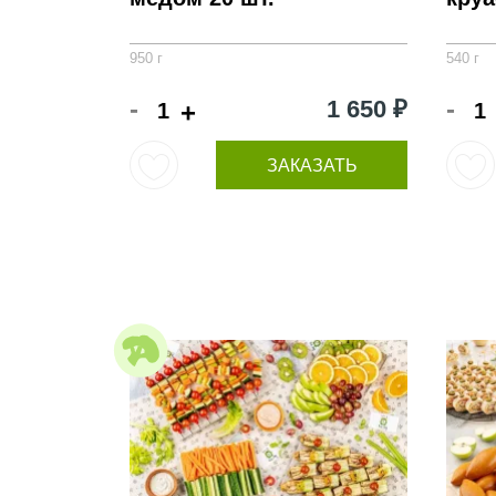
950 г
540 г
-
-
1 650 ₽
+
ЗАКАЗАТЬ