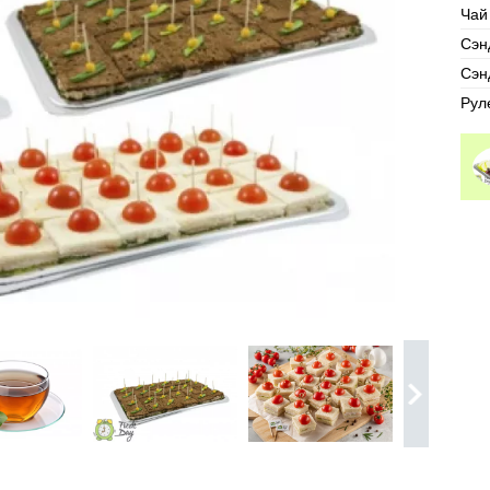
Чай
Сэн
Сэн
Рул