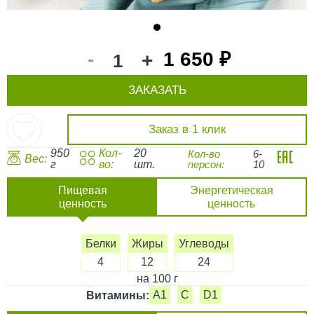
1
-
1 650 ₽
+
ЗАКАЗАТЬ
Заказ в 1 клик
950
Кол-
20
Кол-во
6-
Вес:
г
во:
шт.
персон:
10
Пищевая
Энергетическая
ценность
ценность
Белки
Жиры
Углеводы
4
12
24
на 100 г
A1
C
D1
Витамины: