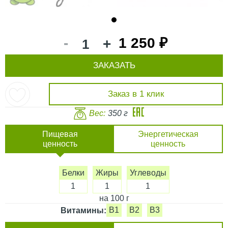
1
-
1 250 ₽
+
ЗАКАЗАТЬ
Заказ в 1 клик
Вес:
350 г
Пищевая
Энергетическая
ценность
ценность
Белки
Жиры
Углеводы
1
1
1
на 100 г
B1
B2
B3
Витамины: