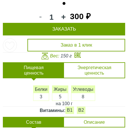
1
-
300 ₽
+
ЗАКАЗАТЬ
Заказ в 1 клик
Вес:
150 г
Пищевая
Энергетическая
ценность
ценность
Белки
Жиры
Углеводы
3
5
8
на 100 г
B1
B2
Витамины:
Состав
Описание