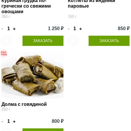
Куриная грудка по-
Котлеты из индейки
гречески со свежими
паровые
овощами
350 г
150 г
-
1 250 ₽
-
850 ₽
+
+
ЗАКАЗАТЬ
ЗАКАЗАТЬ
Долма с говядиной
250 г
-
800 ₽
+