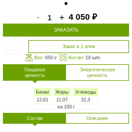
1
-
4 050 ₽
+
ЗАКАЗАТЬ
Заказ в 1 клик
Вес:
650 г
Кол-во:
16 шт.
Пищевая
Энергетическая
ценность
ценность
Белки
Жиры
Углеводы
12,61
11,07
32,3
на 100 г
Состав
Описание