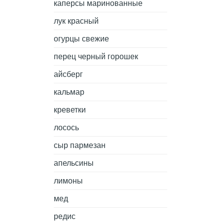
каперсы маринованные
лук красный
огурцы свежие
перец черный горошек
айсберг
кальмар
креветки
лосось
сыр пармезан
апельсины
лимоны
мед
редис