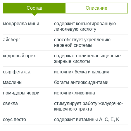
Состав
Описание
моцарелла мини
содержит конъюгированную
линолевую кислоту
айсберг
способствует укреплению
нервной системы
кедровый орех
содержат полиненасыщенные
жирные кислоты
сыр фетакса
источник белка и кальция
маслины
богаты антиоксидантами
помидоры черри
источник ликопина
свекла
стимулирует работу желудочно-
кишечного тракта
соус песто
содержит витамины A, C, E, K