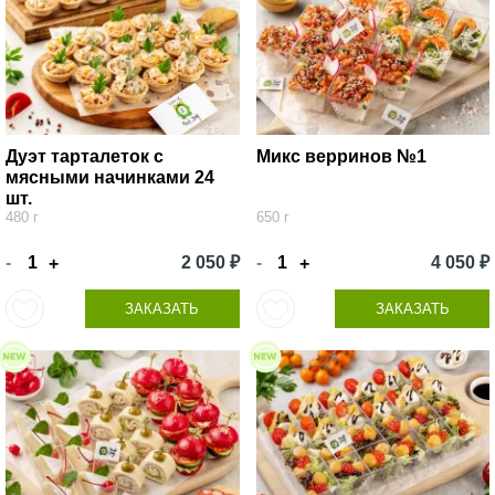
Дуэт тарталеток с
Микс верринов №1
мясными начинками 24
шт.
480 г
650 г
-
2 050 ₽
-
4 050 ₽
+
+
ЗАКАЗАТЬ
ЗАКАЗАТЬ