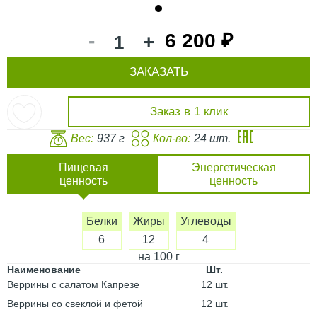
1
-
6 200 ₽
+
ЗАКАЗАТЬ
Заказ в 1 клик
Вес:
937 г
Кол-во:
24 шт.
Пищевая
Энергетическая
ценность
ценность
Белки
Жиры
Углеводы
6
12
4
на 100 г
Наименование
Шт.
Веррины с салатом Капрезе
12 шт.
Веррины со свеклой и фетой
12 шт.