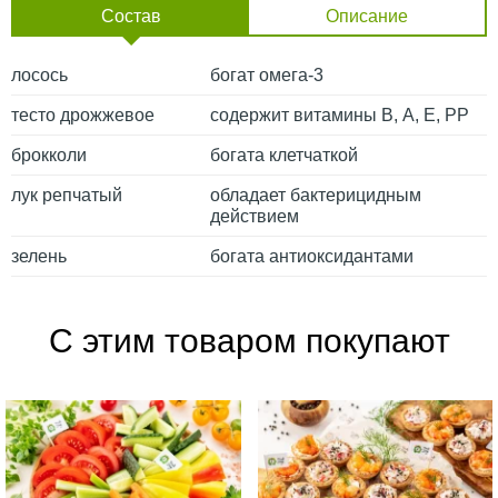
Состав
Описание
лосось
богат омега-3
тесто дрожжевое
содержит витамины В, А, Е, РР
брокколи
богата клетчаткой
лук репчатый
обладает бактерицидным
действием
зелень
богата антиоксидантами
С этим товаром покупают