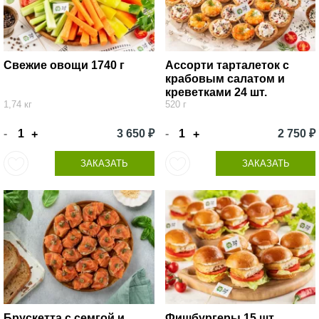
Свежие овощи 1740 г
Ассорти тарталеток с
крабовым салатом и
креветками 24 шт.
1,74 кг
520 г
-
3 650 ₽
-
2 750 ₽
+
+
ЗАКАЗАТЬ
ЗАКАЗАТЬ
Брускетта с семгой и
Фишбургеры 15 шт.