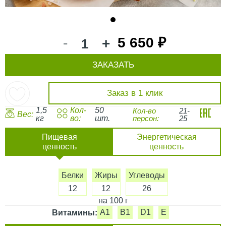
1
-
5 650 ₽
+
ЗАКАЗАТЬ
Заказ в 1 клик
1,5
Кол-
50
Кол-во
21-
Вес:
кг
во:
шт.
персон:
25
Пищевая
Энергетическая
ценность
ценность
Белки
Жиры
Углеводы
12
12
26
на 100 г
A1
B1
D1
E
Витамины: