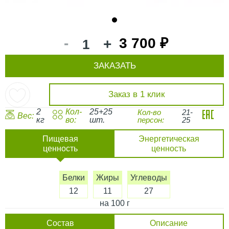
1
-
3 700 ₽
+
ЗАКАЗАТЬ
Заказ в 1 клик
2
Кол-
25+25
Кол-во
21-
Вес:
кг
во:
шт.
персон:
25
Пищевая
Энергетическая
ценность
ценность
Белки
Жиры
Углеводы
12
11
27
на 100 г
Состав
Описание