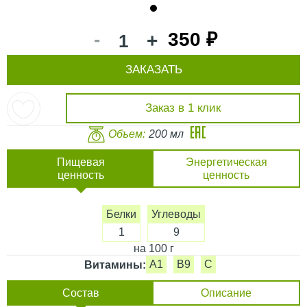
1
-
350 ₽
+
ЗАКАЗАТЬ
Заказ в 1 клик
Объем:
200 мл
Пищевая
Энергетическая
ценность
ценность
Белки
Углеводы
1
9
на 100 г
A1
B9
C
Витамины:
Состав
Описание