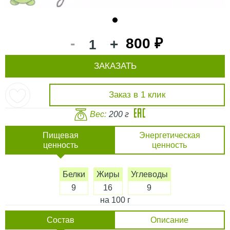
1
-
800 ₽
+
ЗАКАЗАТЬ
Заказ в 1 клик
Вес:
200 г
Пищевая
Энергетическая
ценность
ценность
Белки
Жиры
Углеводы
9
16
9
на 100 г
Состав
Описание