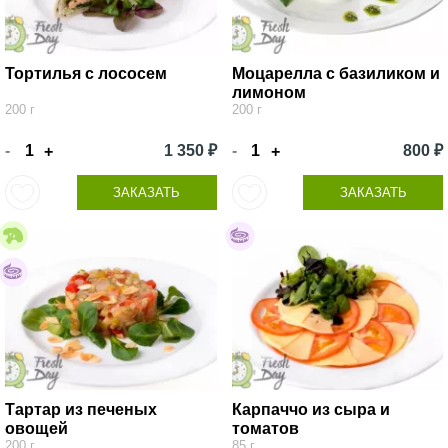
Тортилья с лососем
Моцарелла с базиликом и
лимоном
200 г
200 г
-
1 350 ₽
-
800 ₽
+
+
ЗАКАЗАТЬ
ЗАКАЗАТЬ
Тартар из печеных
Карпаччо из сыра и
овощей
томатов
200 г
85 г