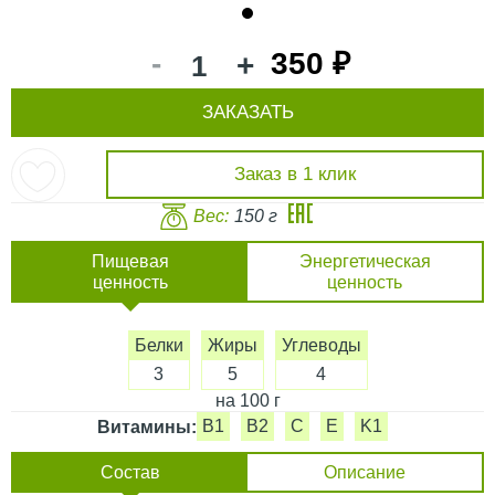
1
-
350 ₽
+
ЗАКАЗАТЬ
Заказ в 1 клик
Вес:
150 г
Пищевая
Энергетическая
ценность
ценность
Белки
Жиры
Углеводы
3
5
4
на 100 г
B1
B2
C
E
K1
Витамины:
Состав
Описание