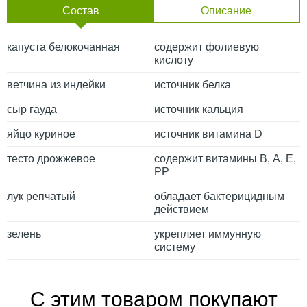
Состав
Описание
капуста белокочанная
содержит фолиевую
кислоту
ветчина из индейки
источник белка
сыр гауда
источник кальция
яйцо куриное
источник витамина D
тесто дрожжевое
содержит витамины В, А, Е,
РР
лук репчатый
обладает бактерицидным
действием
зелень
укрепляет иммунную
систему
С этим товаром покупают