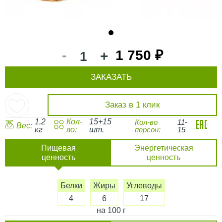
1
-
1 750 ₽
+
ЗАКАЗАТЬ
Заказ в 1 клик
1,2
Кол-
15+15
Кол-во
11-
Вес:
кг
во:
шт.
персон:
15
Пищевая
Энергетическая
ценность
ценность
Белки
Жиры
Углеводы
4
6
17
на 100 г