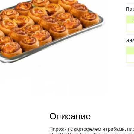
Пи
Эне
Описание
Пирожки с картофелем и грибами, пир