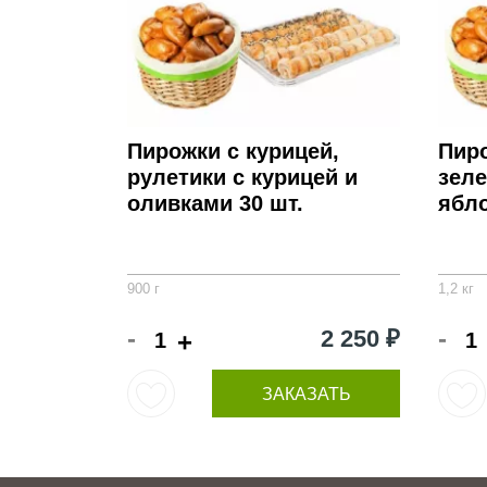
Пирожки с курицей,
Пир
рулетики с курицей и
зеле
оливками 30 шт.
ябло
900 г
1,2 кг
-
-
2 250 ₽
+
ЗАКАЗАТЬ