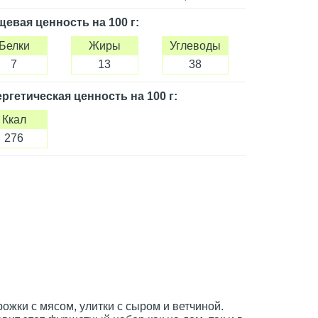
щевая ценность
на 100 г
:
Белки
Жиры
Углеводы
7
13
38
ргетическая ценность
на 100 г
:
Ккал
276
ожки с мясом, улитки с сыром и ветчиной.