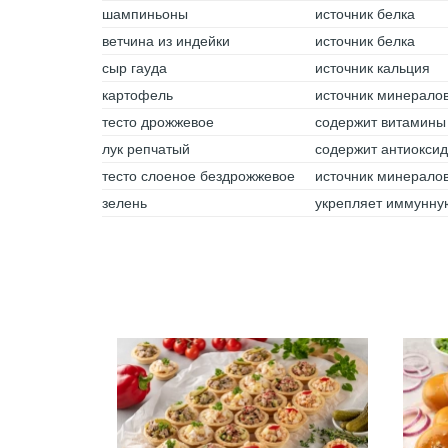
шампиньоны
источник белка
ветчина из индейки
источник белка
сыр гауда
источник кальция
картофель
источник минералов
тесто дрожжевое
содержит витамины 
лук репчатый
содержит антиокси
тесто слоеное бездрожжевое
источник минерало
зелень
укрепляет иммунну