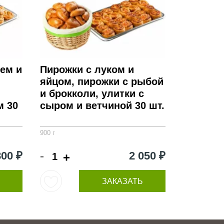
ем и
Пирожки с луком и
яйцом, пирожки с рыбой
и брокколи, улитки с
м 30
сыром и ветчиной 30 шт.
900 г
-
800 ₽
2 050 ₽
+
ЗАКАЗАТЬ