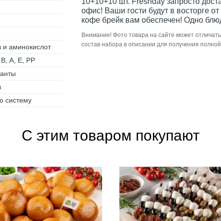
10+10+10 шт. Freshday запросто доста
офис! Ваши гости будут в восторге о
кофе брейк вам обеспечен! Одно блюд
Внимание! Фото товара на сайте может отличать
состав набора в описании для получения полно
 и аминокислот
В, А, Е, РР
данты
в
ю систему
С этим товаром покупают