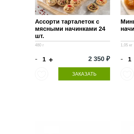
Ассорти тарталеток с
Мин
мясными начинками 24
начи
шт.
480 г
1,05 кг
-
-
2 350 ₽
+
ЗАКАЗАТЬ