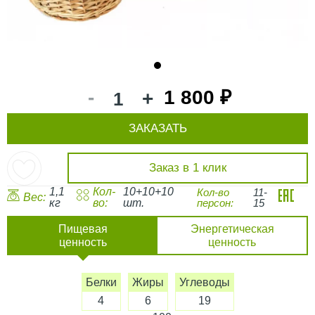
1
-
1 800 ₽
+
ЗАКАЗАТЬ
Заказ в 1 клик
1,1
Кол-
10+10+10
Кол-во
11-
Вес:
кг
во:
шт.
персон:
15
Пищевая
Энергетическая
ценность
ценность
Белки
Жиры
Углеводы
4
6
19