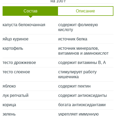
на 100 г
Состав
Описание
капуста белокочанная
содержит фолиевую
кислоту
яйцо куриное
источник белка
картофель
источник минералов,
витаминов и аминокислот
тесто дрожжевое
содержит витамины В, А
тесто слоеное
стимулирует работу
кишечника
яблоко
содержит пектин
лук репчатый
содержит антиоксиданты
корица
богата антиоксидантами
зелень
укрепляет иммунную