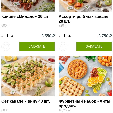
Канапе «Милано» 36 шт.
Ассорти рыбных канапе
28 шт.
500 г
720 г
-
3 550 ₽
-
3 750 ₽
+
+
ЗАКАЗАТЬ
ЗАКАЗАТЬ
Сет канапе к вину 40 шт.
Фуршетный набор «Хиты
продаж»
680 г
10,26 кг