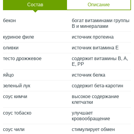
Состав
Описание
бекон
богат витаминами группы
B и минералами
куриное филе
источник протеина
оливки
источник витамина Е
тесто дрожжевое
содержит витамины В, А,
Е, РР
яйцо
источник белка
зеленый лук
содержит бета-каротин
соус кимчи
высокое содержание
клетчатки
соус тобаско
улучшает
кровообращение
соус чили
стимулирует обмен