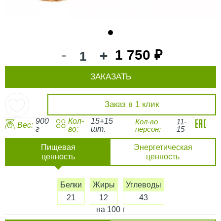
1
-
1 750 ₽
+
ЗАКАЗАТЬ
Заказ в 1 клик
900
Кол-
15+15
Кол-во
11-
Вес:
г
во:
шт.
персон:
15
Пищевая
Энергетическая
ценность
ценность
Белки
Жиры
Углеводы
21
12
43
на 100 г