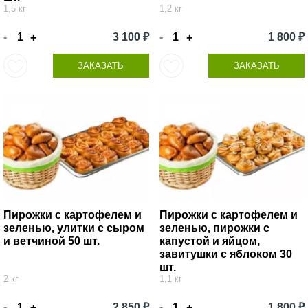
1,5 кг
1,2 кг
-
3 100 ₽
-
1 800 ₽
+
+
ЗАКАЗАТЬ
ЗАКАЗАТЬ
Пирожки с картофелем и
Пирожки с картофелем и
зеленью, улитки с сыром
зеленью, пирожки с
и ветчиной 50 шт.
капустой и яйцом,
завитушки с яблоком 30
шт.
2 кг
1,1 кг
-
2 850 ₽
-
1 800 ₽
+
+