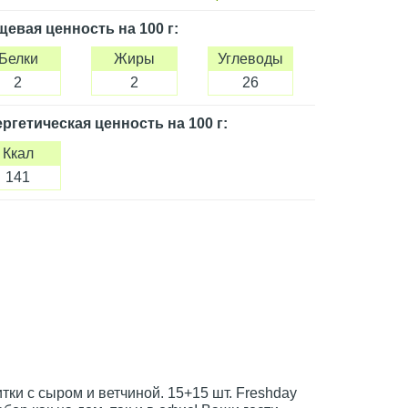
щевая ценность
на 100 г
:
Белки
Жиры
Углеводы
2
2
26
ргетическая ценность
на 100 г
:
Ккал
141
тки с сыром и ветчиной. 15+15 шт. Freshday