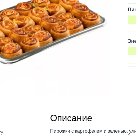
Пи
Эне
Описание
Пирожки с картофелем и зеленью, ули
ту