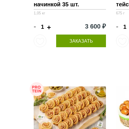
начинкой 35 шт.
тейс
1,05 кг
675 г
-
-
3 600 ₽
+
ЗАКАЗАТЬ