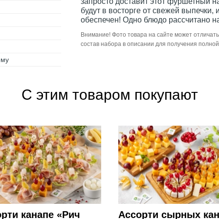
запросто доставит этот фуршетный наб
будут в восторге от свежей выпечки,
обеспечен! Одно блюдо рассчитано на
Внимание! Фото товара на сайте может отличать
состав набора в описании для получения полно
ему
С этим товаром покупают
рти канапе «Рич
Ассорти сырных ка