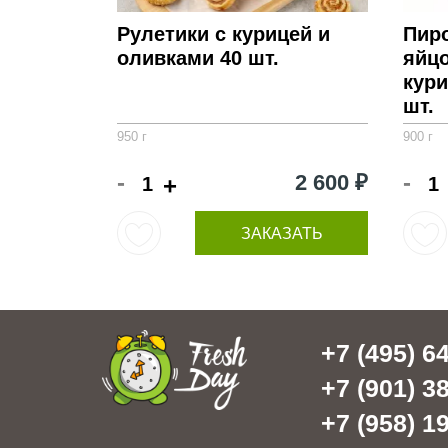
Рулетики с курицей и
Пиро
оливками 40 шт.
яйцо
кури
шт.
950 г
900 г
-
-
2 600 ₽
+
ЗАКАЗАТЬ
+7 (495) 64
+7 (901) 38
+7 (958) 19