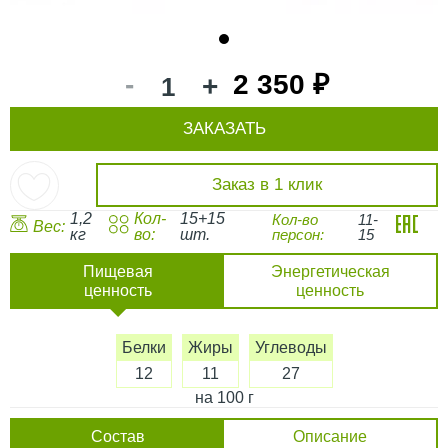
1
-
2 350 ₽
+
ЗАКАЗАТЬ
Заказ в 1 клик
1,2
Кол-
15+15
Кол-во
11-
Вес:
кг
во:
шт.
персон:
15
Пищевая
Энергетическая
ценность
ценность
Белки
Жиры
Углеводы
12
11
27
на 100 г
Состав
Описание