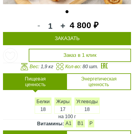
1
-
4 800 ₽
+
ЗАКАЗАТЬ
Заказ в 1 клик
Вес:
1,9 кг
Кол-во:
80 шт.
Пищевая
Энергетическая
ценность
ценность
Белки
Жиры
Углеводы
18
17
18
на 100 г
A1
B1
P
Витамины: