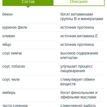
Состав
Описание
бекон
богат витаминами
группы B и минералами
куриное филе
источник протеина
оливки
источник витамина Е
яйцо
источник протеина
соус кимчи
высокое содержание
клетчатки
соус тобаско
улучшает процесс
пищеварения
соус чили
стимулирует обмен
веществ
имбирь
богат фенольными и
эфирными маслами
тесто слоеное
стимулирует работу