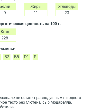
Белки
Жиры
Углеводы
9
11
23
ргетическая ценность
на 100 г
:
Ккал
228
тамины:
B2
B5
D1
P
ижинале не оставит равнодушным ни одного
ное тесто без глютена, сыр Моцарелла,
базилик.