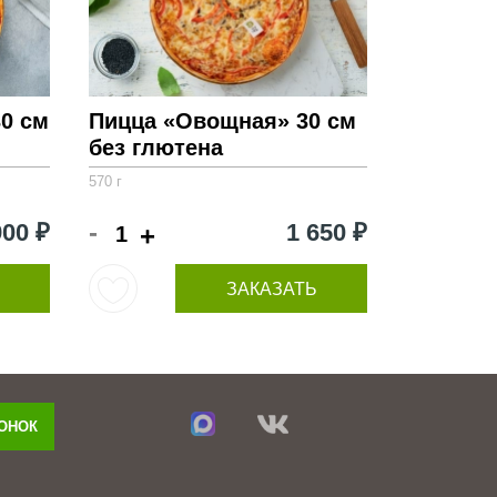
30 см
Пицца «Овощная» 30 см
без глютена
570 г
-
900 ₽
1 650 ₽
+
ЗАКАЗАТЬ
ВОНОК