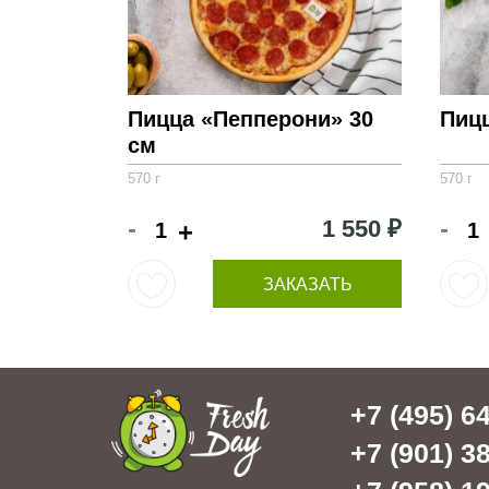
Пицца «Пепперони» 30
Пиц
см
570 г
570 г
-
-
1 550 ₽
+
ЗАКАЗАТЬ
+7 (495) 64
+7 (901) 38