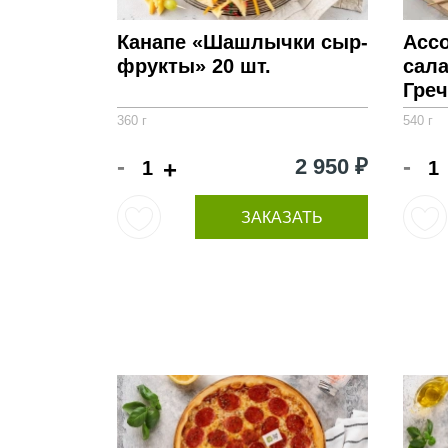
Канапе «Шашлычки сыр-
Ассо
фрукты» 20 шт.
сала
Греч
360 г
540 г
-
-
2 950 ₽
+
ЗАКАЗАТЬ