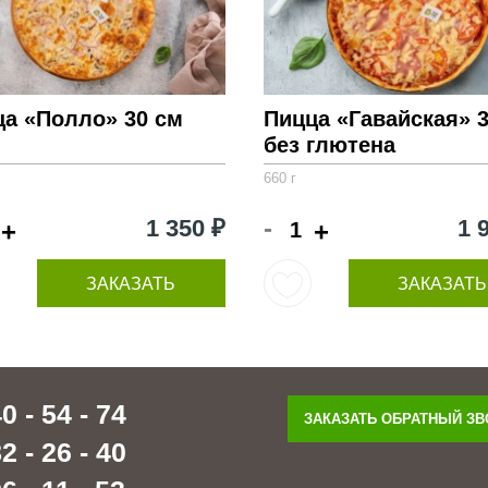
ца «Полло» 30 см
Пицца «Гавайская» 
без глютена
660 г
-
1 350 ₽
1 
+
+
ЗАКАЗАТЬ
ЗАКАЗАТЬ
0 - 54 - 74
ЗАКАЗАТЬ ОБРАТНЫЙ З
2 - 26 - 40