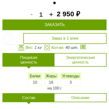
1
-
2 950 ₽
+
ЗАКАЗАТЬ
Заказ в 1 клик
Вес:
1 кг
Кол-во:
40 шт.
Пищевая
Энергетическая
ценность
ценность
Белки
Жиры
Углеводы
10
16
3
на 100 г
Состав
Описание