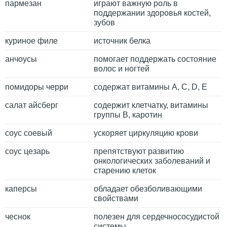
пармезан
играют важную роль в
поддержании здоровья костей,
зубов
куриное филе
источник белка
анчоусы
помогает поддержать состояние
волос и ногтей
помидоры черри
содержат витамины А, С, D, Е
салат айсберг
содержит клетчатку, витамины
группы В, каротин
соус соевый
ускоряет циркуляцию крови
соус цезарь
препятствуют развитию
онкологических заболеваний и
старению клеток
каперсы
обладает обезболивающими
свойствами
чеснок
полезен для сердечнососудистой
системы