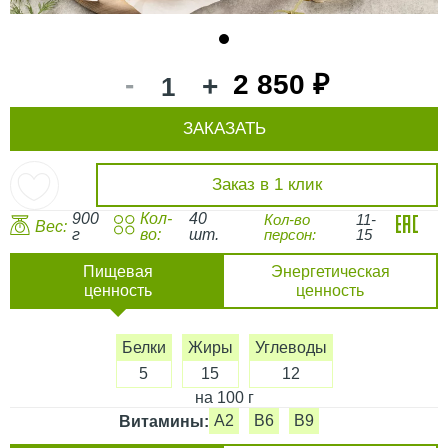
1
-
2 850 ₽
+
ЗАКАЗАТЬ
Заказ в 1 клик
900
Кол-
40
Кол-во
11-
Вес:
г
во:
шт.
персон:
15
Пищевая
Энергетическая
ценность
ценность
Белки
Жиры
Углеводы
5
15
12
на 100 г
A2
B6
B9
Витамины: