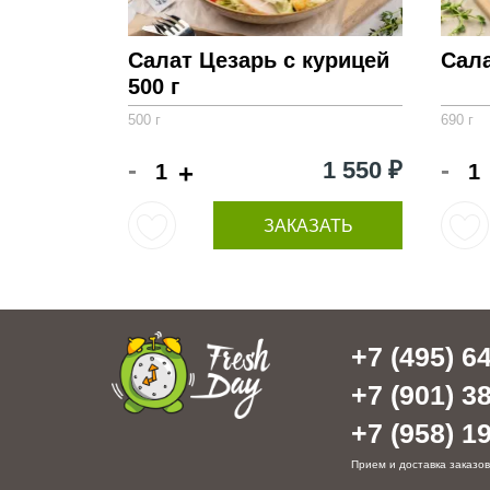
Салат Цезарь с курицей
Сал
500 г
500 г
690 г
-
-
1 550 ₽
+
ЗАКАЗАТЬ
+7 (495) 64
+7 (901) 38
+7 (958) 19
Прием и доставка заказов