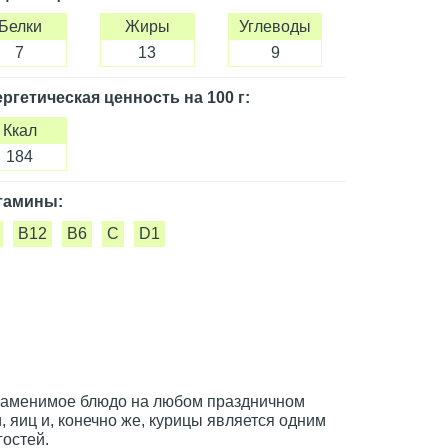
Белки
Жиры
Углеводы
7
13
9
ргетическая ценность
на 100 г
:
Ккал
184
тамины:
B12
B6
C
D1
езаменимое блюдо на любом праздничном
, яиц и, конечно же, курицы является одним
остей.