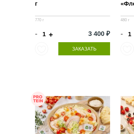
г
«Фло
770 г
480 г
-
-
3 400 ₽
+
ЗАКАЗАТЬ