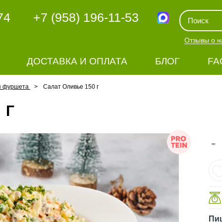
74
+7 (958) 196-11-53
Отзывы о н
ДОСТАВКА И ОПЛАТА
БЛОГ
FA
я фуршета
Салат Оливье 150 г
 Г
-
Пи