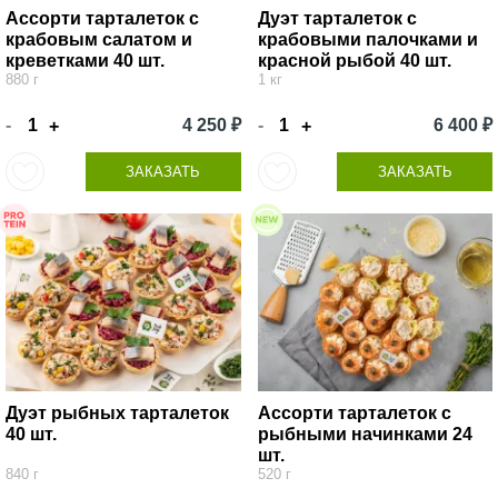
Ассорти тарталеток с
Дуэт тарталеток с
крабовым салатом и
крабовыми палочками и
креветками 40 шт.
красной рыбой 40 шт.
880 г
1 кг
-
4 250 ₽
-
6 400 ₽
+
+
ЗАКАЗАТЬ
ЗАКАЗАТЬ
Дуэт рыбных тарталеток
Ассорти тарталеток с
40 шт.
рыбными начинками 24
шт.
840 г
520 г