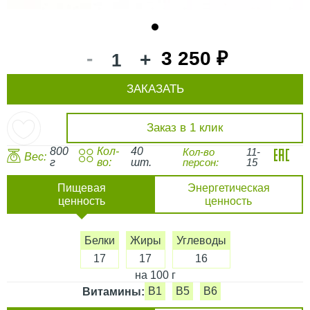
1
-
3 250 ₽
+
ЗАКАЗАТЬ
Заказ в 1 клик
800
Кол-
40
Кол-во
11-
Вес:
г
во:
шт.
персон:
15
Пищевая
Энергетическая
ценность
ценность
Белки
Жиры
Углеводы
17
17
16
на 100 г
B1
B5
B6
Витамины: