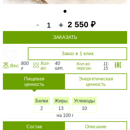
1
-
2 550 ₽
+
ЗАКАЗАТЬ
Заказ в 1 клик
800
Кол-
40
Кол-во
11-
Вес:
г
во:
шт.
персон:
15
Пищевая
Энергетическая
ценность
ценность
Белки
Жиры
Углеводы
2
13
10
на 100 г
Состав
Описание