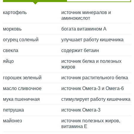
картофель
источник минералов и
аминокислот
морковь
богата витамином А
огурец соленый
улучшает работу кишечника
свекла
содержит бетаин
яйцо
источник белка и полезных
жиров
горошек зеленый
источник растительного белка
масло сливочное
источник Омега-3 и Омега-6
мука пшеничная
стимулирует работу кишечника
петрушка
источник Омега-3
майонез
источник полезных жиров,
витамина Е