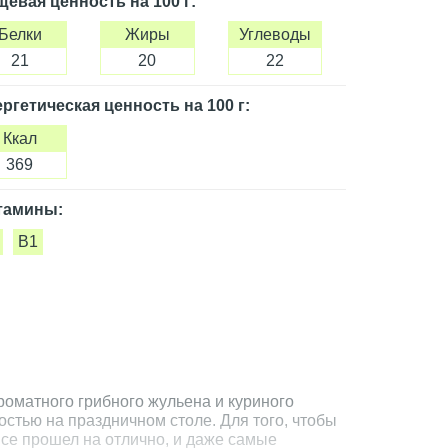
щевая ценность
на 100 г
:
Белки
Жиры
Углеводы
21
20
22
ргетическая ценность
на 100 г
:
Ккал
369
тамины:
B1
роматного грибного жульена и куриного
стью на праздничном столе. Для того, чтобы
се прошел на отлично, и даже самые