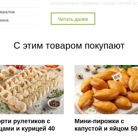
искушенные гурманы среди гостей ос
подойдет!
нералов
Внимание! Фото товара на сайте может отличать
рина
состав набора в описании для получения полно
С этим товаром покупают
рти рулетиков с
Мини-пирожки с
ами и курицей 40
капустой и яйцом 50