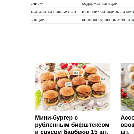
сливки
содержат кальций
тарталетки пшеничные
источник витаминов и ми
специи
снижают уровень холести
Мини-бургер с
Ассо
рубленным бифштексом
овощ
и соусом барбекю 15 шт.
шт.