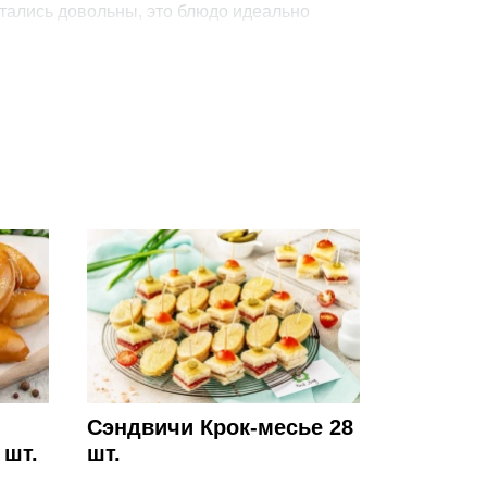
тались довольны, это блюдо идеально
ся от реального набора. Просим обратить внимание на
й информации.
Сэндвичи Крок-месье 28
 шт.
шт.