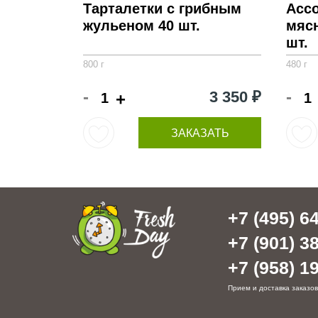
Тарталетки с грибным
Ассо
жульеном 40 шт.
мяс
шт.
800 г
480 г
-
-
3 350 ₽
+
ЗАКАЗАТЬ
+7 (495) 64
+7 (901) 38
+7 (958) 19
Прием и доставка заказов