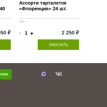
х
Ассорти тарталеток
40
«Флоренция» 24 шт.
480 г
-
050 ₽
2 250 ₽
+
ЗАКАЗАТЬ
ВОНОК