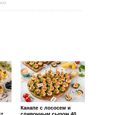
мах.
ся от реального набора. Просим обратить внимание на
й информации.
Вес, г
Цена, руб
6700
22100
Канапе с лососем и
т.
сливочным сыром 40