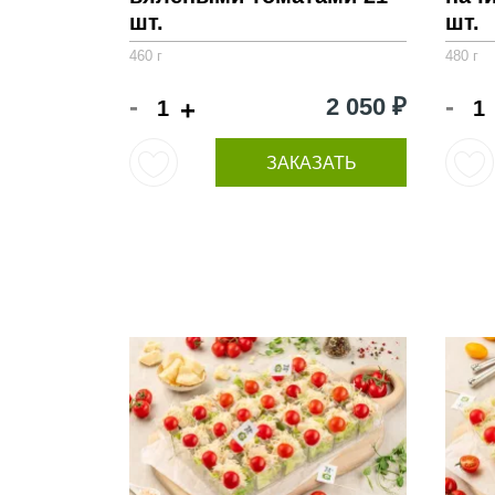
шт.
шт.
460 г
480 г
-
-
2 050 ₽
+
ЗАКАЗАТЬ