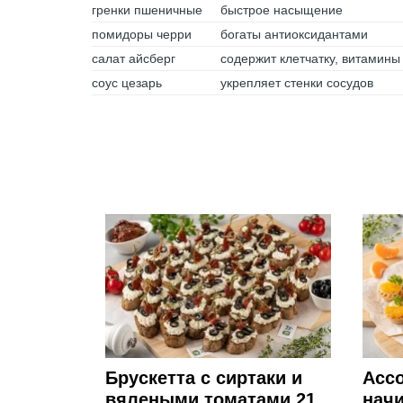
гренки пшеничные
быстрое насыщение
помидоры черри
богаты антиоксидантами
салат айсберг
содержит клетчатку, витамины
соус цезарь
укрепляет стенки сосудов
Брускетта с сиртаки и
Ассо
вялеными томатами 21
начи