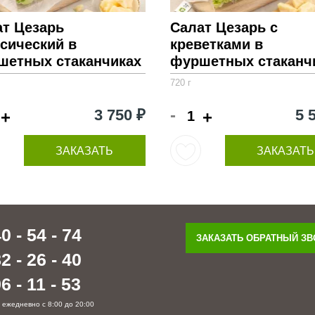
ат Цезарь
Салат Цезарь с
сический в
креветками в
шетных стаканчиках
фуршетных стаканч
720 г
-
3 750 ₽
5 
+
+
ЗАКАЗАТЬ
ЗАКАЗАТЬ
0 - 54 - 74
ЗАКАЗАТЬ ОБРАТНЫЙ З
2 - 26 - 40
6 - 11 - 53
 ежедневно с 8:00 до 20:00