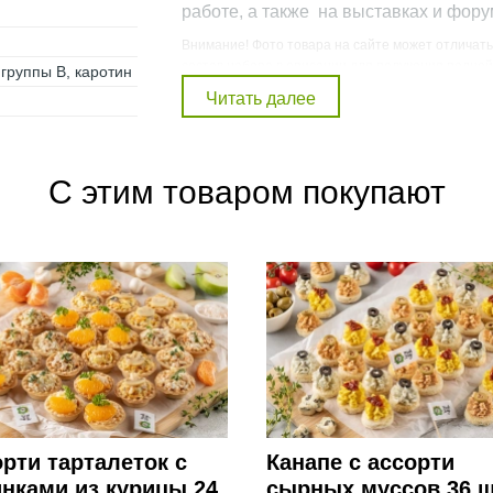
работе, а также на выставках и фору
Внимание! Фото товара на сайте может отличать
состав набора в описании для получения полно
 группы В, каротин
Присутствует в наборах:
Набор
Кейтеринг: Rich table
С этим товаром покупают
рти тарталеток с
Канапе с ассорти
нками из курицы 24
сырных муссов 36 ш