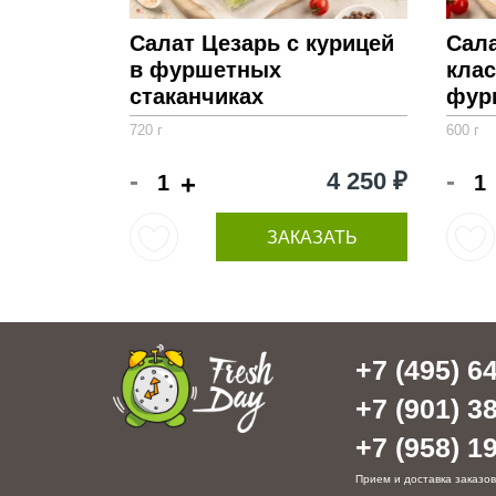
Салат Цезарь с курицей
Сал
в фуршетных
клас
стаканчиках
фур
720 г
600 г
-
-
4 250 ₽
+
ЗАКАЗАТЬ
+7 (495) 64
+7 (901) 38
+7 (958) 19
Прием и доставка заказов