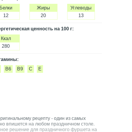
Белки
Жиры
Углеводы
12
20
13
ргетическая ценность
на 100 г
:
Ккал
280
тамины:
B6
B9
C
E
оригинальному рецепту - один из самых
но впишется на любом праздничном столе.
ное решение для праздничного фуршета на