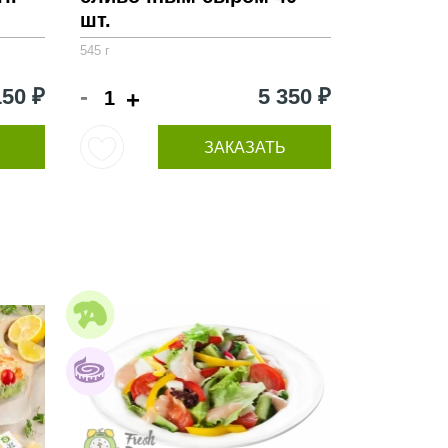
шт.
545 г
-
150 ₽
5 350 ₽
+
ЗАКАЗАТЬ