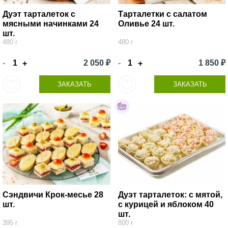
Дуэт тарталеток с
Тарталетки с салатом
мясными начинками 24
Оливье 24 шт.
шт.
480 г
480 г
-
2 050 ₽
-
1 850 ₽
+
+
ЗАКАЗАТЬ
ЗАКАЗАТЬ
Сэндвичи Крок-месье 28
Дуэт тарталеток: с мятой,
шт.
с курицей и яблоком 40
шт.
395 г
800 г