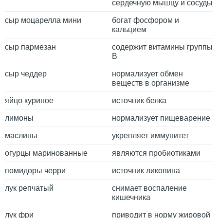
сердечную мышцу и сосуды
сыр моцарелла мини
богат фосфором и
кальцием
сыр пармезан
содержит витамины группы
B
сыр чеддер
нормализует обмен
веществ в организме
яйцо куриное
источник белка
лимоны
нормализует пищеварение
маслины
укрепляет иммунитет
огурцы маринованные
являются пробиотиками
помидоры черри
источник ликопина
лук репчатый
снимает воспаление
кишечника
лук фри
приводит в норму жировой