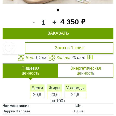
1
-
4 350 ₽
+
ЗАКАЗАТЬ
Заказ в 1 клик
Вес:
1,1 кг
Кол-во:
40 шт.
Пищевая
Энергетическая
ценность
ценность
Белки
Жиры
Углеводы
20,8
23,6
24,8
на 100 г
Наименование
Шт.
Веррин Капрезе
10 шт.