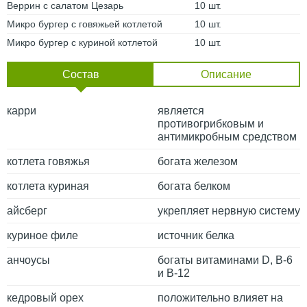
Веррин с салатом Цезарь
10 шт.
Микро бургер с говяжьей котлетой
10 шт.
Микро бургер с куриной котлетой
10 шт.
Состав
Описание
карри
является
противогрибковым и
антимикробным средством
котлета говяжья
богата железом
котлета куриная
богата белком
айсберг
укрепляет нервную систему
куриное филе
источник белка
анчоусы
богаты витаминами D, B-6
и B-12
кедровый орех
положительно влияет на