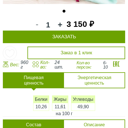
1
-
3 150 ₽
+
ЗАКАЗАТЬ
Заказ в 1 клик
960
Кол-
24
Кол-во
6-
Вес:
г
во:
шт.
персон:
10
Пищевая
Энергетическая
ценность
ценность
Белки
Жиры
Углеводы
10,26
11,61
49,90
на 100 г
Состав
Описание