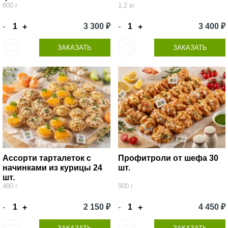
800 г
1,2 кг
-
3 300 ₽
-
3 400 ₽
+
+
ЗАКАЗАТЬ
ЗАКАЗАТЬ
Ассорти тарталеток с
Профитроли от шефа 30
начинками из курицы 24
шт.
шт.
480 г
900 г
-
2 150 ₽
-
4 450 ₽
+
+